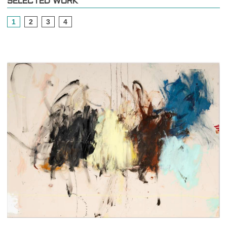
SELECTED WORK
1
2
3
4