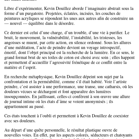
Libre d’expérimenter, Kevin Douillez aborde l’imaginaire abstrait sous la
forme d’un purgatoire. Projetées, éclatées, incisées, les couches de
peintures acryliques se répondent les unes aux autres afin de construire un
— nouvel — équilibre dans le désordre.
Ce dernier est celui d’une charge, d’un trouble, d’une vie à purifier. Le
bruit, le mouvement, la vulnérabilité, l’instabilité, les tristesses, les
angoisses se muent, par cette action, en silence ordonné. Sous les allures
d’une méditation, l’acte de peindre devient un voyage introspectif,
émotif, dont l’objet principal est la recherche de la lumière. En ce sens, le
grand format brut de ses toiles de coton est choisi avec soin ; elles happent
et permettent d’accueillir l’agressivité frénétique de ce conflit entre la
matière et l’esprit.
En recherche métaphysique, Kevin Douillez dépeint son sujet par la
confrontation et la perméabilité, comme s’il était habité. Voir l’artiste
peindre, c’est assister à une performance, une transe, une catharsis, où les
douleurs vécues se déchargent et font apparaître des lumières
insoupçonnées. En jaillissant, celles-ci confèrent à son œuvre une allure
de journal intime où les états d’âme se voient anonymisés ; ils
appartiennent au passé.
Ces états touchent à l’oubli et permettent à Kevin Douillez de coexister
avec ses douleurs.
Au départ d’une quête personnelle, le résultat plastique ouvre de
nouvelles voies. En effet, par les aspects colorés, séducteurs et chatoyants