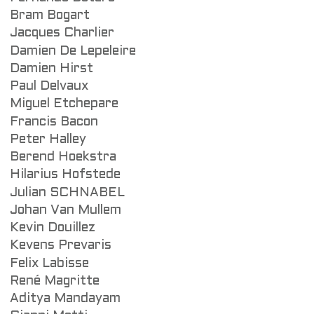
Bram Bogart
Jacques Charlier
Damien De Lepeleire
Damien Hirst
Paul Delvaux
Miguel Etchepare
Francis Bacon
Peter Halley
Berend Hoekstra
Hilarius Hofstede
Julian SCHNABEL
Johan Van Mullem
Kevin Douillez
Kevens Prevaris
Felix Labisse
René Magritte
Aditya Mandayam