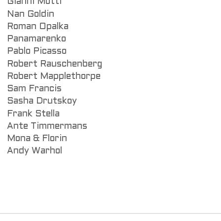
Gianni Motti
Nan Goldin
Roman Opalka
Panamarenko
Pablo Picasso
Robert Rauschenberg
Robert Mapplethorpe
Sam Francis
Sasha Drutskoy
Frank Stella
Ante Timmermans
Mona & Florin
Andy Warhol