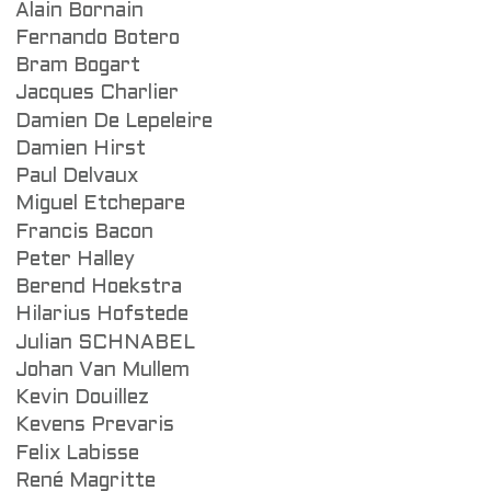
Alain Bornain
Fernando Botero
Bram Bogart
Jacques Charlier
Damien De Lepeleire
Damien Hirst
Paul Delvaux
Miguel Etchepare
Francis Bacon
Peter Halley
Berend Hoekstra
Hilarius Hofstede
Julian SCHNABEL
Johan Van Mullem
Kevin Douillez
Kevens Prevaris
Felix Labisse
René Magritte