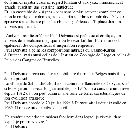
de femmes mystérieuses au regard lointain et aux yeux immensément
grands, suscitant une certaine inquiétude.
Et, un ensemble de « signes » viennent le plus souvent compléter ce
monde onirique : colonnes, nœuds, crânes, arbres ou miroirs. Delvaux
éprouve une attirance pour les objets mystérieux qu’il place dans un
univers inquiétant.
L'univers insolite créé par Paul Delvaux est poétique et érotique, un
univers de « réalisme magique » où le désir fait loi. Et, on lui doit
également des compositions d’inspiration religieuse.
Paul Delvaux a peint les compositions murales du Casino-Kursal
d’Ostende, mais aussi celles de l’Institut de Zoologie de Liège et celles du
Palais des Congres de Bruxelles.
Paul Delvaux a reçu une faveur nobiliaire du roi des Belges mais il n'y
donna pas suite.
Le village de Saint-Idesbald dans la commune flamande de Coxyde, sur la
côte belge où il a vécu longuement depuis 1945, lui a consacré un musée
depuis 1982 où l'on peut admirer une série de toiles caractéristiques de
son évolution artistique.
Paul Delvaux décède le 20 juillet 1994 à Furnes, où il s'était installé en
1969. Il repose au cimetière de la ville.
"Je voudrais peindre un tableau fabuleux dans lequel je vivrais, dans
lequel je pourrais vivre."
Paul Delvaux