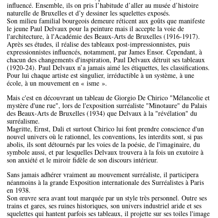
influencé. Ensemble, ils on pris l’habitude d’aller au musée d’histoire
naturelle de Bruxelles et d’y dessiner les squelettes exposés.
Son milieu familial bourgeois demeure réticent aux goûts que manifeste
le jeune Paul Delvaux pour la peinture mais il accepte la voie de
l'architecture, à l'Académie des Beaux-Arts de Bruxelles (1916-1917).
Après ses études, il réalise des tableaux post-impressionnistes, puis
expressionnistes influencés, notamment, par James Ensor. Cependant, à
chacun des changements d'inspiration, Paul Delvaux détruit ses tableaux
(1920-24). Paul Delvaux n’a jamais aimé les étiquettes, les classifications.
Pour lui chaque artiste est singulier, irréductible à un système, à une
école, à un mouvement en « isme ».
Mais c'est en découvrant un tableau de Giorgio De Chirico "Mélancolie et
mystère d'une rue", lors de l'exposition surréaliste "Minotaure" du Palais
des Beaux-Arts de Bruxelles (1934) que Delvaux à la "révélation" du
surréalisme.
Magritte, Ernst, Dali et surtout Chirico lui font prendre conscience d'un
nouvel univers où le rationnel, les conventions, les interdits sont, si pas
abolis, ils sont détournés par les voies de la poésie, de l'imaginaire, du
symbole aussi, et par lesquelles Delvaux trouvera à la fois un exutoire à
son anxiété et le miroir fidèle de son discours intérieur.
Sans jamais adhérer vraiment au mouvement surréaliste, il participera
néanmoins à la grande Exposition internationale des Surréalistes à Paris
en 1938.
Son œuvre sera avant tout marquée par un style très personnel. Outre ses
trains et gares, ses ruines historiques, son univers industriel aride et ses
squelettes qui hantent parfois ses tableaux, il projette sur ses toiles l'image