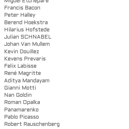
Miguel Etchepare
Francis Bacon
Peter Halley
Berend Hoekstra
Hilarius Hofstede
Julian SCHNABEL
Johan Van Mullem
Kevin Douillez
Kevens Prevaris
Felix Labisse
René Magritte
Aditya Mandayam
Gianni Motti
Nan Goldin
Roman Opalka
Panamarenko
Pablo Picasso
Robert Rauschenberg