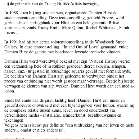
hij de geboorte van de Young British Artists beweging.
In 1988, toen hij nog student was, organiseerde Damien Hirst de
studentententoonstelling. Deze tentoonstelling, getiteld Freeze, werd
gezien als een springplank voor Hirst en een hele generatie Britse
kunstenaars, zoals Tracey Emin, Marc Quinn, Rachel Whiteread, Sarah
Lucas...
In 1991 had hij zijn eerste solotentoonstelling in de Woodstock Street
Gallery. In deze tentoonstelling, "In and Out of Love" genaamd, vulde
Damien Hirst de galerie met honderden levende tropische vlinders.
Damien Hirst werd wereldwijd bekend met zijn "Natural History"-serie:
een verzameling hele of in stukken gesneden dieren (koeien, schapen,
haaien, enz.) uitgestald in reusachtige aquaria gevuld met formaldehyde.
De beelden van Damien Hirst zijn gedoemd te verdwijnen omdat het
proces van ontbinding niet wordt gestopt maar vertraagd. Beetje bij beetje
vervagen de kleuren van zijn werken. Damien Hirst wordt dan een media-
icoon.
Sinds het einde van de jaren tachtig heeft Damien Hirst een uniek en
gedurfd oeuvre ontwikkeld met een bijtend gevoel voor humor, waarin hij
de complexe relatie tussen kunst, leven en dood onderzoekt via
verschillende media - installatie, schilderkunst, beeldhouwkunst en
tekeningen.
Volgens hem is kunst per definitie "een uitdrukking van het leven en niets
anders... omdat er niets anders is".