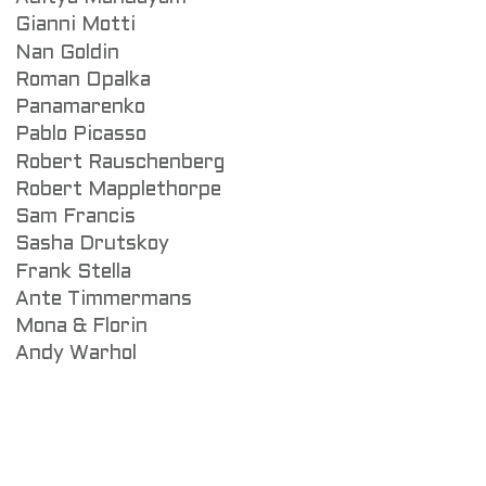
Gianni Motti
Nan Goldin
Roman Opalka
Panamarenko
Pablo Picasso
Robert Rauschenberg
Robert Mapplethorpe
Sam Francis
Sasha Drutskoy
Frank Stella
Ante Timmermans
Mona & Florin
Andy Warhol