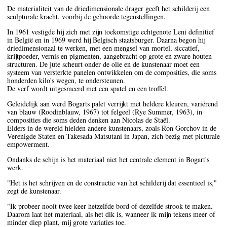
De materialiteit van de driedimensionale drager geeft het schilderij een
sculpturale kracht, voorbij de gehoorde tegenstellingen.
In 1961 vestigde hij zich met zijn toekomstige echtgenote Leni definitief
in België en in 1969 werd hij Belgisch staatsburger. Daarna begon hij
driedimensionaal te werken, met een mengsel van mortel, siccatief,
krijtpoeder, vernis en pigmenten, aangebracht op grote en zware houten
structuren. De jute scheurt onder de olie en de kunstenaar moet een
systeem van versterkte panelen ontwikkelen om de composities, die soms
honderden kilo's wegen, te ondersteunen.
De verf wordt uitgesmeerd met een spatel en een troffel.
Geleidelijk aan werd Bogarts palet verrijkt met heldere kleuren, variërend
van blauw (Roodinblauw, 1967) tot felgeel (Rye Summer, 1963), in
composities die soms deden denken aan Nicolas de Staël.
Elders in de wereld hielden andere kunstenaars, zoals Ron Gorchov in de
Verenigde Staten en Takesada Matsutani in Japan, zich bezig met picturale
empowerment.
Ondanks de schijn is het materiaal niet het centrale element in Bogart's
werk.
"Het is het schrijven en de constructie van het schilderij dat essentieel is,"
zegt de kunstenaar.
"Ik probeer nooit twee keer hetzelfde bord of dezelfde strook te maken.
Daarom laat het materiaal, als het dik is, wanneer ik mijn tekens meer of
minder diep plant, mij grote variaties toe.