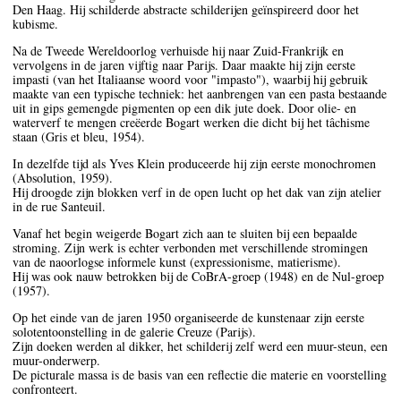
Den Haag. Hij schilderde abstracte schilderijen geïnspireerd door het
kubisme.
Na de Tweede Wereldoorlog verhuisde hij naar Zuid-Frankrijk en
vervolgens in de jaren vijftig naar Parijs. Daar maakte hij zijn eerste
impasti (van het Italiaanse woord voor "impasto"), waarbij hij gebruik
maakte van een typische techniek: het aanbrengen van een pasta bestaande
uit in gips gemengde pigmenten op een dik jute doek. Door olie- en
waterverf te mengen creëerde Bogart werken die dicht bij het tâchisme
staan (Gris et bleu, 1954).
In dezelfde tijd als Yves Klein produceerde hij zijn eerste monochromen
(Absolution, 1959).
Hij droogde zijn blokken verf in de open lucht op het dak van zijn atelier
in de rue Santeuil.
Vanaf het begin weigerde Bogart zich aan te sluiten bij een bepaalde
stroming. Zijn werk is echter verbonden met verschillende stromingen
van de naoorlogse informele kunst (expressionisme, matierisme).
Hij was ook nauw betrokken bij de CoBrA-groep (1948) en de Nul-groep
(1957).
Op het einde van de jaren 1950 organiseerde de kunstenaar zijn eerste
solotentoonstelling in de galerie Creuze (Parijs).
Zijn doeken werden al dikker, het schilderij zelf werd een muur-steun, een
muur-onderwerp.
De picturale massa is de basis van een reflectie die materie en voorstelling
confronteert.