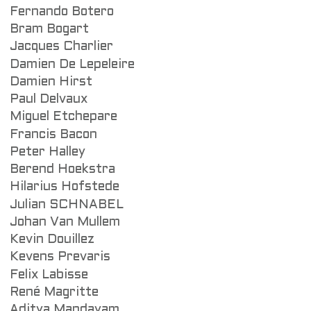
Fernando Botero
Bram Bogart
Jacques Charlier
Damien De Lepeleire
Damien Hirst
Paul Delvaux
Miguel Etchepare
Francis Bacon
Peter Halley
Berend Hoekstra
Hilarius Hofstede
Julian SCHNABEL
Johan Van Mullem
Kevin Douillez
Kevens Prevaris
Felix Labisse
René Magritte
Aditya Mandayam