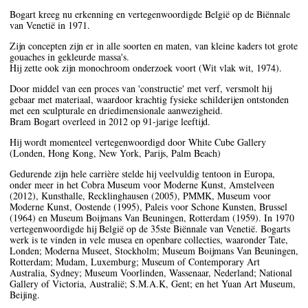
Bogart kreeg nu erkenning en vertegenwoordigde België op de Biënnale
van Venetië in 1971.
Zijn concepten zijn er in alle soorten en maten, van kleine kaders tot grote
gouaches in gekleurde massa's.
Hij zette ook zijn monochroom onderzoek voort (Wit vlak wit, 1974).
Door middel van een proces van 'constructie' met verf, versmolt hij
gebaar met materiaal, waardoor krachtig fysieke schilderijen ontstonden
met een sculpturale en driedimensionale aanwezigheid.
Bram Bogart overleed in 2012 op 91-jarige leeftijd.
Hij wordt momenteel vertegenwoordigd door White Cube Gallery
(Londen, Hong Kong, New York, Parijs, Palm Beach)
Gedurende zijn hele carrière stelde hij veelvuldig tentoon in Europa,
onder meer in het Cobra Museum voor Moderne Kunst, Amstelveen
(2012), Kunsthalle, Recklinghausen (2005), PMMK, Museum voor
Moderne Kunst, Oostende (1995), Paleis voor Schone Kunsten, Brussel
(1964) en Museum Boijmans Van Beuningen, Rotterdam (1959). In 1970
vertegenwoordigde hij België op de 35ste Biënnale van Venetië. Bogarts
werk is te vinden in vele musea en openbare collecties, waaronder Tate,
Londen; Moderna Museet, Stockholm; Museum Boijmans Van Beuningen,
Rotterdam; Mudam, Luxemburg; Museum of Contemporary Art
Australia, Sydney; Museum Voorlinden, Wassenaar, Nederland; National
Gallery of Victoria, Australië; S.M.A.K, Gent; en het Yuan Art Museum,
Beijing.