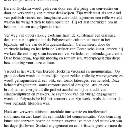
Berend Hoekstra wordt gedreven door een afwijzing van conventies en
door de verkenning van nieuwe denkwijzen. Zijn werk staat als een daad
van poëtisch verzet: een imaginaire zoektocht tegenover een reële wereld
waarin hij weigert zich te laten opsluiten. Hij zet zijn indrukken om in
beelden met een aangrijpende kracht.
Ver weg van oppervlakkig exotisme haalt de kunstenaar een essentieel
deel van zijn inspiratie uit de Polynesische cultuur, en meer in het
bijzonder uit die van de Marquesaseilanden. Gefascineerd door de
spirituele lading en het hybride karakter van Oceanische kunst, creëert hij
werken die een brug slaan tussen een ver verleden en hedendaagse creatie.
Deze benadering, tegelijk moedig en romantisch, weerspiegelt zijn diepe
bewondering voor deze cultuur.
Visueel is het werk van Berend Hoekstra visceraal en monumentaal. Op
grote doeken wordt de menselijke figuur zelden volledig weergegeven; ze
wordt gefragmenteerd: een blik, een torso, tatoeages, een schedel. Deze
lichaamsfragmenten, soms verontrustend of dreigend, stralen een
brutaliteit en energie uit die perfect aansluiten bij de kracht van
eilandsculpturen en maskers. Als symbool van dit vurige engagement
wordt de Polynesische bijl het kenmerk van zijn werk, zoals de hamer dat
voor bepaalde filosofen was.
Hoekstra verwerpt elitisme, suïcidale introversie en intellectueel
snobisme, en ziet kunst als een middel tot communicatie. Voor hem mag
kunst niet eenzaam boven de mensen zweven: ze moet deel uitmaken van
het dagelijks leven. Sociaal engagement en een kritische geest vormen de