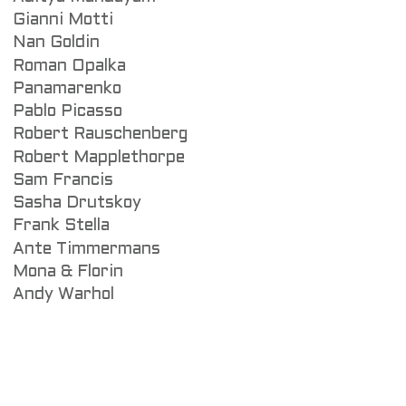
Gianni Motti
Nan Goldin
Roman Opalka
Panamarenko
Pablo Picasso
Robert Rauschenberg
Robert Mapplethorpe
Sam Francis
Sasha Drutskoy
Frank Stella
Ante Timmermans
Mona & Florin
Andy Warhol