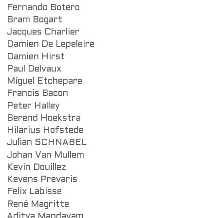
Fernando Botero
Bram Bogart
Jacques Charlier
Damien De Lepeleire
Damien Hirst
Paul Delvaux
Miguel Etchepare
Francis Bacon
Peter Halley
Berend Hoekstra
Hilarius Hofstede
Julian SCHNABEL
Johan Van Mullem
Kevin Douillez
Kevens Prevaris
Felix Labisse
René Magritte
Aditya Mandayam